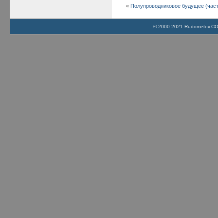
«
Полупроводниковое будущее (част
© 2000-2021 Rudometov.COM 