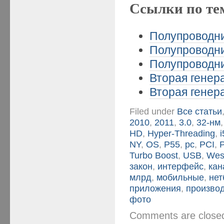
Ссылки по те
Полупроводни
Полупроводни
Полупроводни
Вторая генера
Вторая генера
Filed under
Все статьи
2010
,
2011
,
3.0
,
32-нм
HD
,
Hyper-Threading
,
i
NY
,
OS
,
P55
,
pc
,
PCI
,
Turbo Boost
,
USB
,
Wes
закон
,
интерфейс
,
кан
млрд
,
мобильные
,
нет
приложения
,
произво
фото
Comments are clos