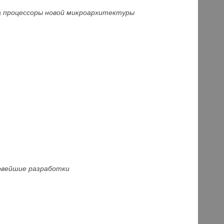
ла процессоры новой микроархитектур
ы
новейшие разработки