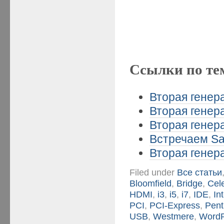
Ссылки по те
Вторая генера
Вторая генера
Вторая генера
Встречаем San
Вторая генера
Filed under
Все статьи
Bloomfield
,
Bridge
,
Cel
HDMI
,
i3
,
i5
,
i7
,
IDE
,
Int
PCI
,
PCI-Express
,
Pent
USB
,
Westmere
,
WordP