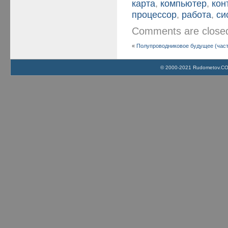
карта
,
компьютер
,
кон
процессор
,
работа
,
си
Comments are clos
«
Полупроводниковое будущее (част
© 2000-2021 Rudometov.COM 