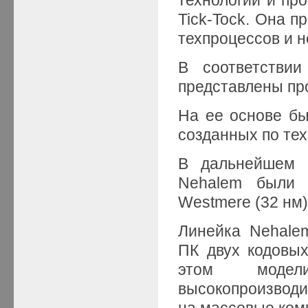
Tick-Tock. Она 
техпроцессов и н
В соответстви
представлены про
На ее основе б
созданных по тех
В дальнейшем 
Nehalem были 
Westmere (32 нм)
Линейка Nehale
ПК двух кодовых 
этом модел
высокопроизводи
на массовые ко