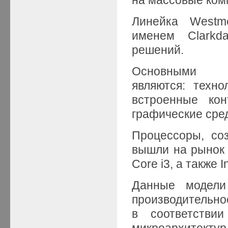
Линейка Westm
именем Clarkda
решений.
Основными 
являются: техн
встроенные ко
графические сре
Процессоры, со
вышли на рынок по
Core i3, а также I
Данные модели
производительно
в соответствии
микроархитекту