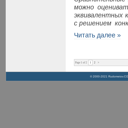
можно оцениват
эквивалентных 
с решением кон
Читать далее »
Page 1 of 2
1
2
>
© 2000-2021 Rudometov.COM 