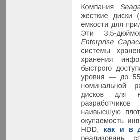
Компания
Seag
жесткие диски 
емкости для при
Эти 3,5-дюйм
Enterprise Capac
системы хране
хранения инфо
быстрого доступ
уровня — до 55
номинальной р
дисков для н
разработчиков
наивысшую плот
окупаемость инве
HDD,
как и в 
реализованы сп