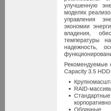
улучшенную эне
моделях реализ
управления эн
экономии энерги
владения, об
температуры на
надежность, о
функционирован
Рекомендуемые о
Capacity 3.5 HDD
Крупномасшт
RAID-массивы
Стандартны
корпоративно
Облачные