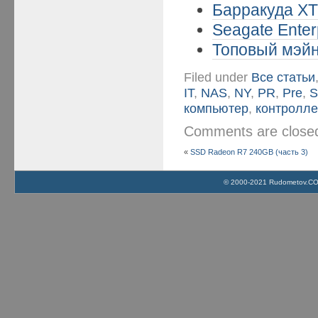
Барракуда XT 
Seagate Enter
Топовый мэйн
Filed under
Все статьи
IT
,
NAS
,
NY
,
PR
,
Pre
,
S
компьютер
,
контролл
Comments are clos
«
SSD Radeon R7 240GB (часть 3)
© 2000-2021 Rudometov.COM 