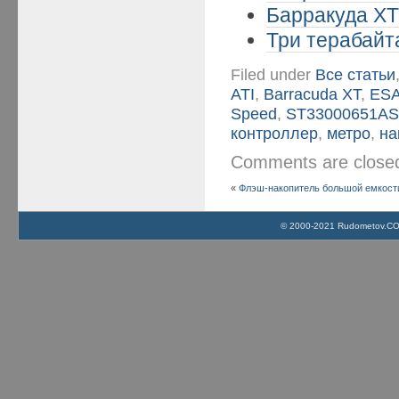
Барракуда XT 
Три терабайта
Filed under
Все статьи
ATI
,
Barracuda XT
,
ES
Speed
,
ST33000651A
контроллер
,
метро
,
на
Comments are clos
«
Флэш-накопитель большой емкости
© 2000-2021 Rudometov.COM 