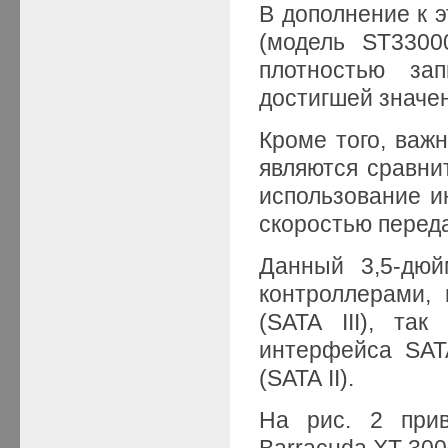
В дополнение к 
(модель ST3300
плотностью за
достигшей значен
Кроме того, ва
являются сравни
использование ин
скоростью перед
Данный 3,5-дюй
контроллерами,
(SATA III), та
интерфейса SAT
(SATA II).
На рис. 2 при
Barracuda XT 300