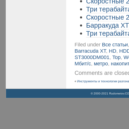
Скоростные 2
Три терабайта
Скоростные 2
Барракуда XT 
Три терабайта
Filed under
Все статьи
Barracuda XT
,
HD
,
HD
ST3000DM001
,
Top
,
W
Мбит/с
,
метро
,
накопи
Comments are clos
«
Инструменты и технологии разгона 
© 2000-2021 Rudometov.COM 