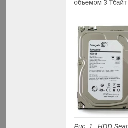
объемом 3 Тбайт 
Рис.
1.
HDD
Sea