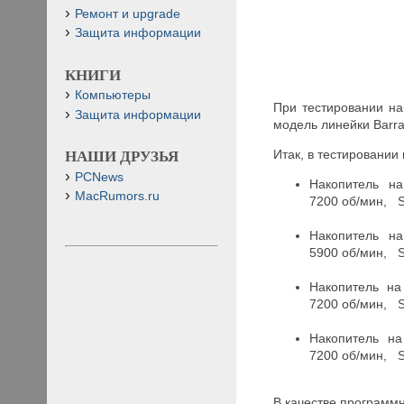
Ремонт и upgrade
Защита информации
КНИГИ
Компьютеры
При тестировании на
Защита информации
модель линейки Barra
Итак, в тестировани
НАШИ ДРУЗЬЯ
PCNews
Накопитель н
MacRumors.ru
7200 об/мин, S
Накопитель н
5900 об/мин, S
Накопитель на
7200 об/мин, S
Накопитель на
7200 об/мин, S
В качестве программн