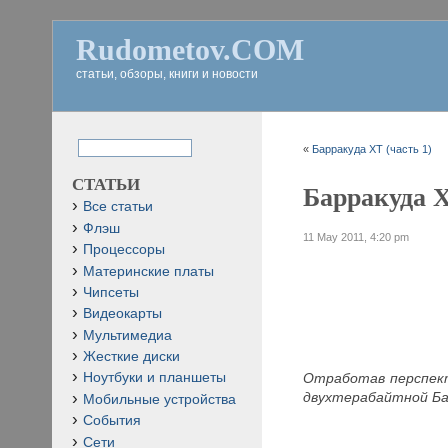
Rudometov.COM
статьи, обзоры, книги и новости
«
Барракуда XT (часть 1)
СТАТЬИ
Барракуда X
Все статьи
Флэш
11 May 2011, 4:20 pm
Процессоры
Материнские платы
Чипсеты
Видеокарты
Мультимедиа
Жесткие диски
Отработав перспект
Ноутбуки и планшеты
двухтерабайтной Б
Мобильные устройства
События
Сети