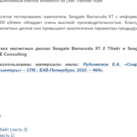
выполнения теста Winbench
99 Disk Transfer Rate
льтатов тестирования, накопитель Seagate Barracuda XT с инфор
200 об/мин обладает очень высокой производительностью. Бла
агнитных дисков они превышают аналогичные параметры предыду
тких магнитных дисках Seagate Barracuda XT 2 Тбайт и Sea
E Consulting
использованы материалы книги:
Рудометов Е.А. «Сов
ютеры» – СПб.: БХВ-Петербург, 2010. – 464с.
е
айт (часть 3)
асть 1)