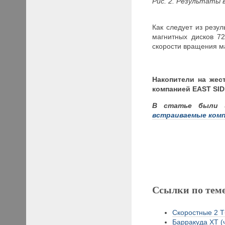
Рис.
2
. Результаты 
Как следует из резу
магнитных дисков 7
скорости вращения м
Накопители на жес
компанией EAST SID
В статье были 
встраиваемые компь
Ссылки по тем
Скоростные 2 Тб
Барракуда XT (ч