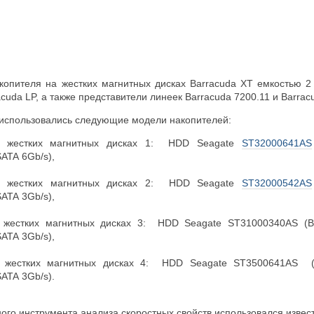
копителя на жестких магнитных дисках Barracuda XT емкостью 
cuda LP, а также представители линеек Barracuda 7200.11 и Barrac
и использовались следующие модели накопителей:
а жестких магнитных дисках 1: HDD Seagate
ST32000641AS
ATA 6Gb/s),
а жестких магнитных дисках 2: HDD Seagate
ST32000542AS
ATA 3Gb/s),
 жестких магнитных дисках 3: HDD Seagate ST31000340AS (Ba
ATA 3Gb/s),
 жестких магнитных дисках 4: HDD Seagate ST3500641AS (Bar
ATA 3Gb/s).
ого инструмента анализа скоростных свойств использовался извес