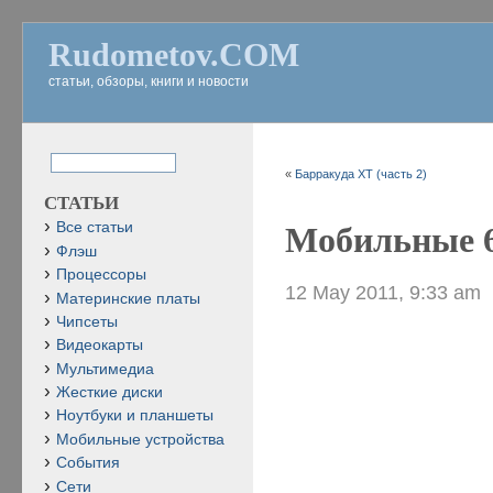
Rudometov.COM
статьи, обзоры, книги и новости
«
Барракуда XT (часть 2)
СТАТЬИ
Все статьи
Мобильные 6
Флэш
Процессоры
12 May 2011, 9:33 am
Материнские платы
Чипсеты
Видеокарты
Мультимедиа
Жесткие диски
Ноутбуки и планшеты
Мобильные устройства
События
Сети