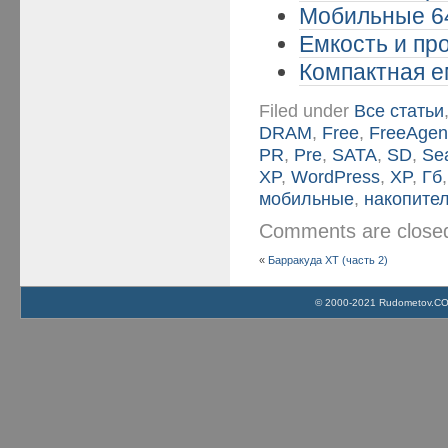
Мобильные 64
Емкость и пр
Компактная ем
Filed under
Все статьи
DRAM
,
Free
,
FreeAgen
PR
,
Pre
,
SATA
,
SD
,
Se
XP
,
WordPress
,
XP
,
Гб
мобильные
,
накопите
Comments are clos
«
Барракуда XT (часть 2)
© 2000-2021 Rudometov.COM 