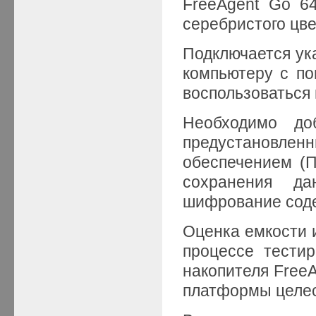
FreeAgent Go 6
серебристого цве
Подключается ук
компьютеру с по
воспользоваться
Необходимо доб
предустано
обеспечением (
сохранения да
шифрование сод
Оценка емкости 
процессе тести
накопителя FreeA
платформы целес