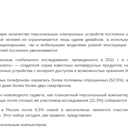
ре количество персональных электронных устройств постоянно р
й человек не ограничивается лишь одним девайсом, а использу
тационарными, так и мобильными моделями разной конструкции
елий постоянно увеличивается.
данным глобального исследования, проведенного в 2011 г. и 
ского» — создателя серии известных антивирусных продуктов, н
онных устройства с интернет-доступом и возможностью хранения
ых телефонов» оказались более половины опрошенных (52,5%), а 
 и даже более более двух смартфонов.
ого новомодного гаджета, как планшетный персональный компьюте
еще почти столько же участников исследования (11,3%) собираются
в России почти 6,5% семей в мегаполисах являются счастл
. Этот набор сегодня, как правило, представлен:
ональным компьютером,