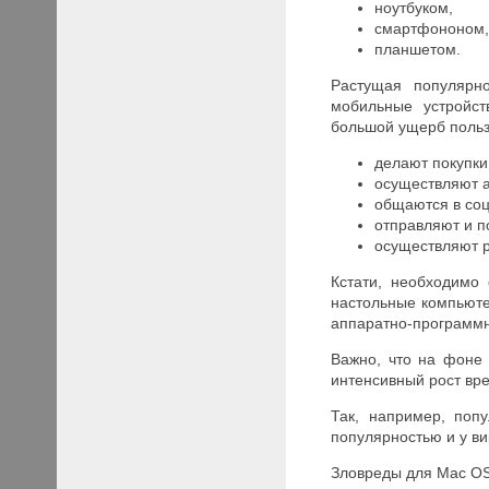
ноутбуком,
смартфононом
планшетом.
Растущая популярно
мобильные устройст
большой ущерб польз
делают покупки
осуществляют а
общаются в соц
отправляют и п
осуществляют р
Кстати, необходимо
настольные компьюте
аппаратно-программн
Важно, что на фоне 
интенсивный рост вр
Так, например, поп
популярностью и у в
Зловреды для Mac OS