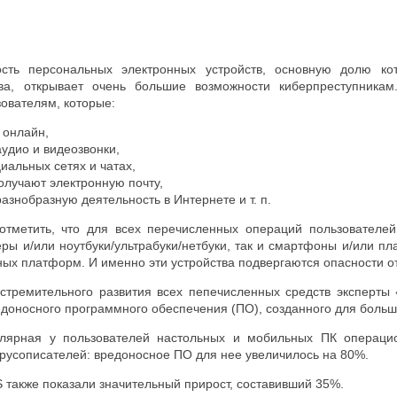
,
сть персональных электронных устройств, основную долю к
ва, открывает очень большие возможности киберпреступникам
ователям, которые:
 онлайн,
удио и видеозвонки,
иальных сетях и чатах,
олучают электронную почту,
азнобразную деятельность в Интернете и т. п.
 отметить, что для всех перечисленных операций пользователе
ры и/или ноутбуки/ультрабуки/нетбуки, так и смартфоны и/или п
ых платформ. И именно эти устройства подвергаются опасности от
стремительного развития всех пепечисленных средств эксперты
едоносного программного обеспечения (ПО), созданного для бол
улярная у пользователей настольных и мобильных ПК операци
ирусописателей: вредоносное ПО для нее увеличилось на 80%.
 также показали значительный прирост, составивший 35%.