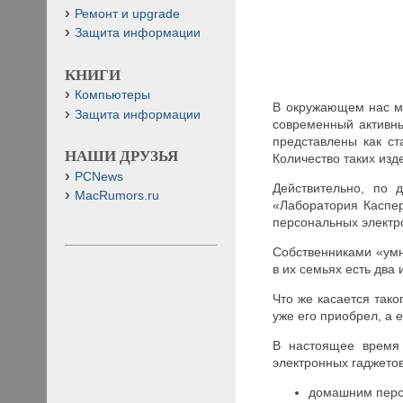
Ремонт и upgrade
Защита информации
КНИГИ
Компьютеры
В окружающем нас ми
Защита информации
современный активны
представлены как с
НАШИ ДРУЗЬЯ
Количество таких изд
PCNews
Действительно, по 
MacRumors.ru
«Лаборатория Каспер
персональных электр
Собственниками «умн
в их семьях есть два
Что же касается так
уже его приобрел, а 
В настоящее время 
электронных гаджетов
домашним перс