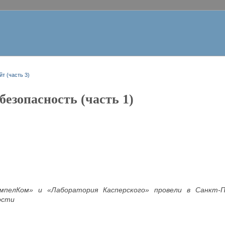
йт (часть 3)
езопасность (часть 1)
пелКом» и «Лаборатория Касперского» провели в Санкт-П
ости