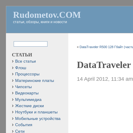
Rudometov.COM
статьи, обзоры, книги и новости
«
DataTraveler R500 128 Гбайт (часть
СТАТЬИ
Все статьи
DataTraveler
Флэш
Процессоры
14 April 2012, 11:34 a
Материнские платы
Чипсеты
Видеокарты
Мультимедиа
Жесткие диски
Ноутбуки и планшеты
Мобильные устройства
События
Сети