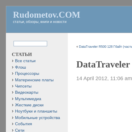
Rudometov.COM
статьи, обзоры, книги и новости
«
DataTraveler R500 128 Гбайт (часть
СТАТЬИ
Все статьи
DataTraveler
Флэш
Процессоры
14 April 2012, 11:06 a
Материнские платы
Чипсеты
Видеокарты
Мультимедиа
Жесткие диски
Ноутбуки и планшеты
Мобильные устройства
События
Сети