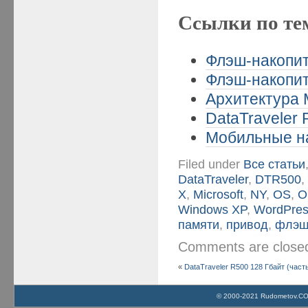
Ссылки по те
Флэш-накопит
Флэш-накопит
Архитектура M
DataTraveler 
Мобильные на
Filed under
Все статьи
DataTraveler
,
DTR500
X
,
Microsoft
,
NY
,
OS
,
O
Windows XP
,
WordPre
памяти
,
привод
,
флэш
Comments are clos
«
DataTraveler R500 128 Гбайт (часть
© 2000-2021 Rudometov.COM 