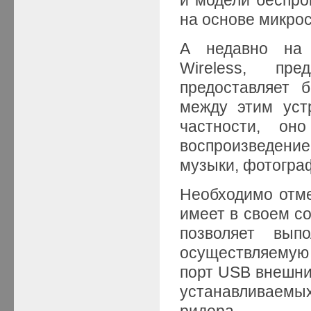
на основе микро
А недавно на р
Wireless, пр
предоставляет 
между этим уст
частности, оно
воспроизведени
музыки, фотографи
Необходимо отмет
имеет в своем с
позволяет вып
осуществляемую
порт USB внешних
устанавливаемы
ридера.