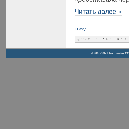
Читать далее »
« Назад
Page 15 of 47
<
1
...
2
3
4
5
6
7
8
© 2000-2021 Rudometov.COM 