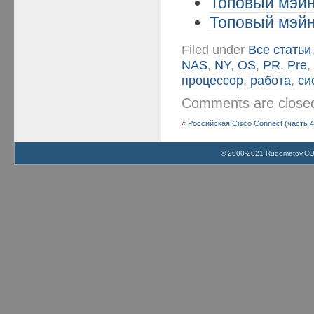
Топовый мэйн
Топовый мэйн
Filed under
Все статьи
NAS
,
NY
,
OS
,
PR
,
Pre
процессор
,
работа
,
си
Comments are clos
«
Российская Cisco Connect (часть 4
© 2000-2021 Rudometov.COM 