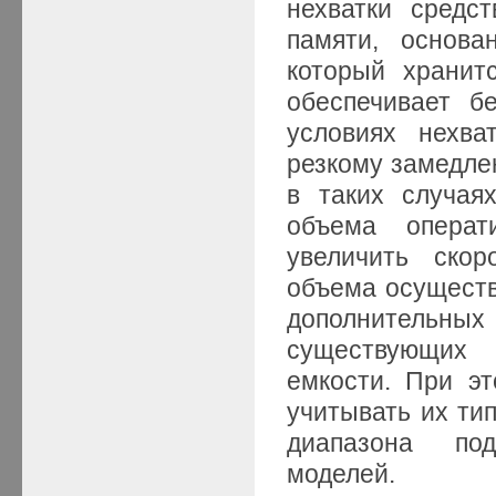
нехватки средс
памяти, основа
который хранит
обеспечивает б
условиях нехва
резкому замедле
в таких случая
объема операт
увеличить скор
объема осуществ
дополнительны
существующих
емкости. При эт
учитывать их тип
диапазона по
моделей.