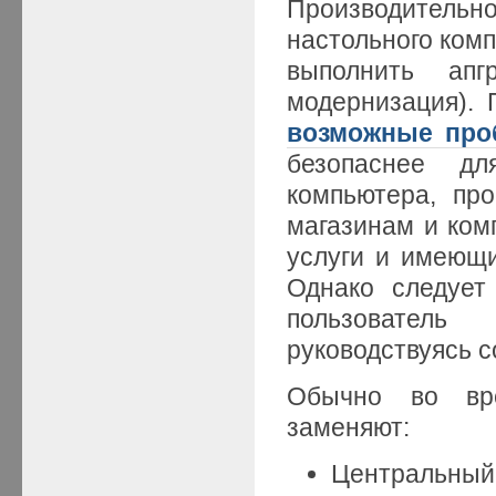
Производител
настольного ком
выполнить ап
модернизация). 
возможные пр
безопаснее д
компьютера, пр
магазинам и ко
услуги и имеющи
Однако следует
пользователь
руководствуясь 
Обычно во вре
заменяют:
Центральный