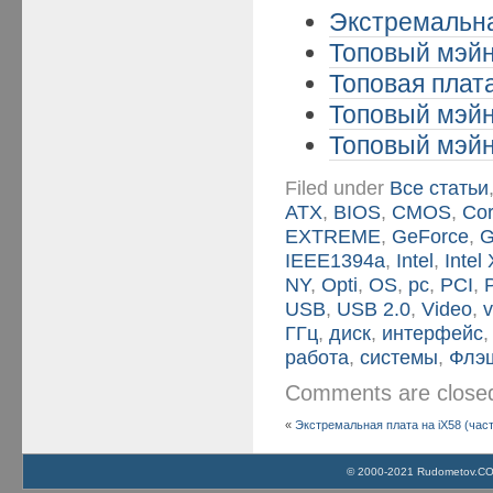
Экстремальная
Топовый мэйн
Топовая плата
Топовый мэйн
Топовый мэйн
Filed under
Все статьи
ATX
,
BIOS
,
CMOS
,
Cor
EXTREME
,
GeForce
,
G
IEEE1394a
,
Intel
,
Intel
NY
,
Opti
,
OS
,
pc
,
PCI
,
USB
,
USB 2.0
,
Video
,
v
ГГц
,
диск
,
интерфейс
работа
,
системы
,
Флэ
Comments are clos
«
Экстремальная плата на iX58 (част
© 2000-2021 Rudometov.COM 