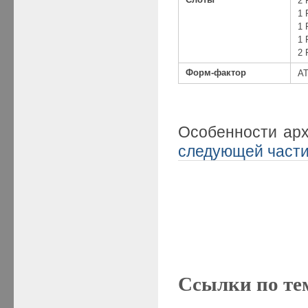
2 
1 
1 
1 
2 
Форм-фактор
AT
Особенности ар
следующей част
Ссылки по те