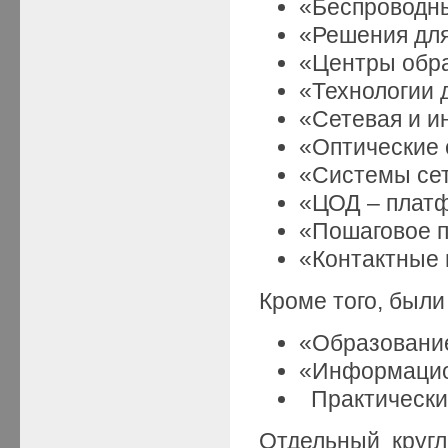
«Беспроводны
«Решения для
«Центры обра
«Технологии 
«Сетевая и и
«Оптические 
«Системы сет
«ЦОД – платф
«Пошаговое п
«Контактные 
Кроме того, были
«Образование
«Информацио
Практические
Отдельный круг