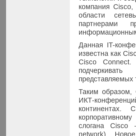
компания Cisco
области сетев
партнерами п
информационным
Данная IT-конф
известна как Cis
Cisco Connect.
подчеркивать
представляемых 
Таким образом, 
ИКТ-конференц
континентах. C
корпоративному
слогана Cisco
network). Ново