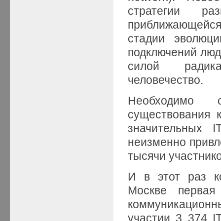
стратегии ра
приближающейся
стадии эволюц
подключений люд
силой радика
человечество.
Необходимо 
существования 
значительных I
неизменно привл
тысячи участнико
И в этот раз к
Москве перва
коммуникационн
участии 3 374 I