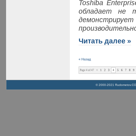
Toshiba Enterpr
обладает не т
демонстри
производительн
Читать далее »
« Назад
Page 4 of 47
<
1
2
3
4
5
6
7
8
9
© 2000-2021 Rudometov.COM 