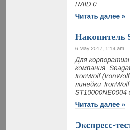
RAID 0
Читать далее »
Накопитель S
6 May 2017, 1:14 am
Для корпоратив
компания Seaga
IronWolf (IronWo
линейки IronWol
ST10000NE0004 
Читать далее »
Экспресс-те