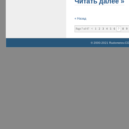
Читать далее »
« Назад
Page 7 of 47
<
1
2
3
4
5
6
7
8
9
© 2000-2021 Rudometov.COM 