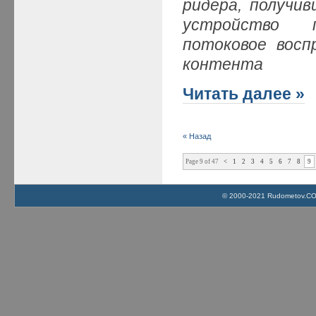
ридера, получив
устройство п
потоковое восп
контента
Читать далее »
« Назад
Page 9 of 47
<
1
2
3
4
5
6
7
8
9
© 2000-2021 Rudometov.COM 