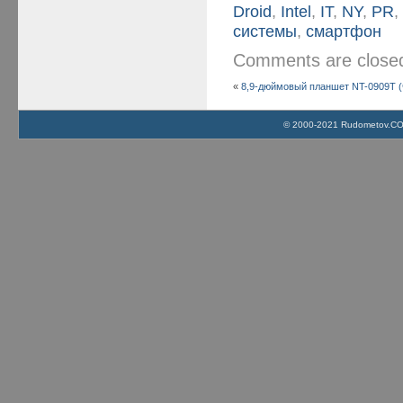
Droid
,
Intel
,
IT
,
NY
,
PR
системы
,
смартфон
Comments are clos
«
8,9-дюймовый планшет NT-0909T (
© 2000-2021 Rudometov.COM 