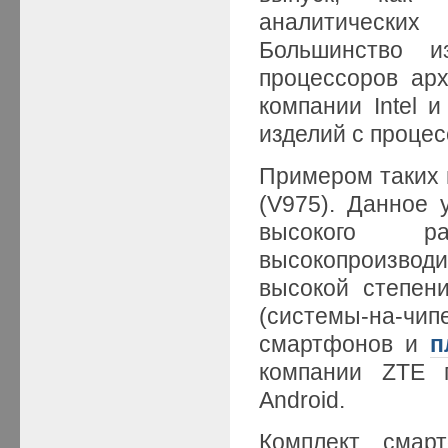
аналитических
Большинство и
процессоров ар
компании Intel 
изделий с проце
Примером таких 
(V975). Данное
высокого р
высокопроизводи
высокой степен
(системы-на-ч
смартфонов и
п
компании ZTE 
Android.
Комплект смар