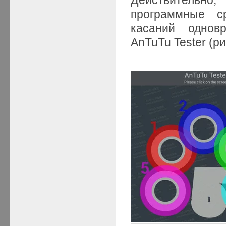
программные с
касаний однов
AnTuTu Tester (рис