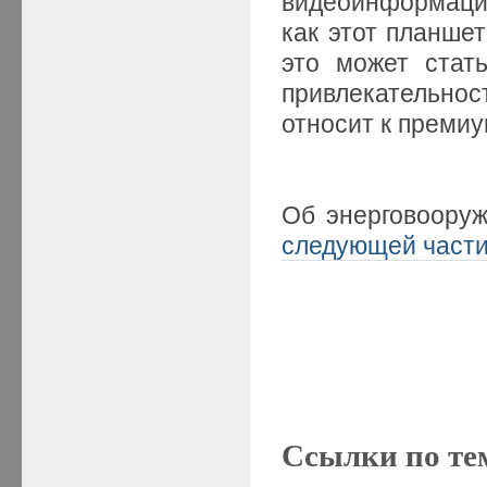
видеоинформаци
как этот планше
это может стат
привлекательност
относит к премиу
Об энерговоору
следующей част
Ссылки по те