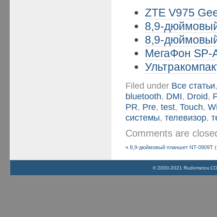
ZTE V975 Gee
8,9-дюймовый
8,9-дюймовый
МегаФон SP-A2
Ультракомпак
Filed under
Все статьи
bluetooth
,
DMI
,
Droid
,
F
PR
,
Pre
,
test
,
Touch
,
Wi
системы
,
телевизор
,
т
Comments are clos
«
8,9-дюймовый планшет NT-0909T (
© 2000-2021 Rudometov.COM 