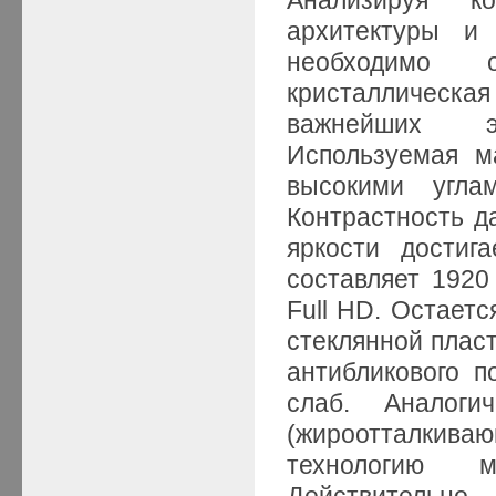
архитектуры и
необходимо 
кристаллическая
важнейших э
Используемая м
высокими угла
Контрастность да
яркости достиг
составляет 1920
Full HD. Остает
стеклянной пласт
антибликового 
слаб. Аналог
(жироотталкива
технологию мн
Действительно,