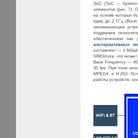
SoC (SoC — System-
элементов (рис. 7).
на основе которых 
ядер до 2 ГГц (Burs
запоминающее устро
поддержка технолог
обеспечением как 
альтернативных м
составляет — 1 Мбай
SIMD/core, что може
Base Frequency — 40
30 fps. При этом ап
MPEG4, и H.263. Ост
работы устройств, со