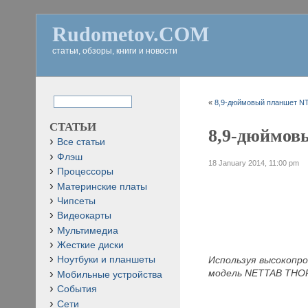
Rudometov.COM
статьи, обзоры, книги и новости
«
8,9-дюймовый планшет NT
СТАТЬИ
8,9-дюймовы
Все статьи
Флэш
18 January 2014, 11:00 pm
Процессоры
Материнские платы
Чипсеты
Видеокарты
Мультимедиа
Жесткие диски
Используя высокопро
Ноутбуки и планшеты
модель NETTAB
THOR
Мобильные устройства
События
Сети