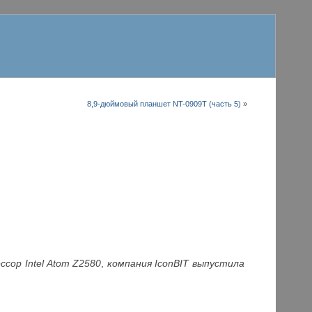
8,9-дюймовый планшет NT-0909T (часть 5)
»
сор Intel Atom Z2580
,
компания IconBIT выпустила