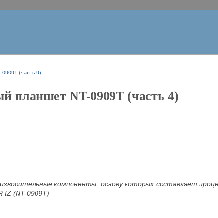
-0909T (часть 9)
й планшет NT-0909T (часть 4)
изводительные компоненты, основу которых составляет процес
 IZ (NT-0909T)