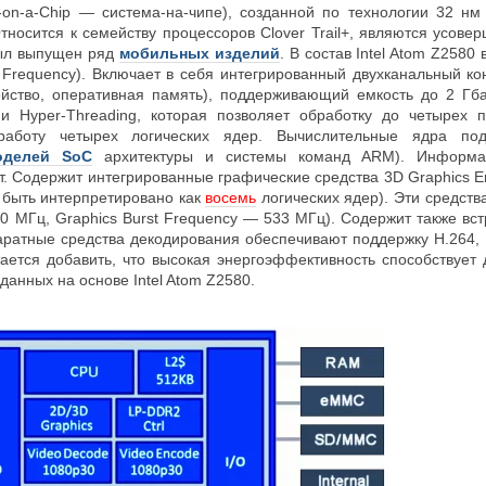
on-a-Chip — система-на-чипе), созданной по технологии 32 н
 Относится к семейству процессоров Clover Trail+, являются усо
был выпущен ряд
мобильных изделий
. В состав Intel Atom Z2580
t Frequency). Включает в себя интегрированный двухканальный
йство, оперативная память), поддерживающий емкость до 2 Гб
ии Hyper-Threading, которая позволяет обработку до четырех
работу четырех логических ядер. Вычислительные ядра по
оделей SoC
архитектуры и системы команд ARM). Информа
т. Содержит интегрированные графические средства 3D Graphics E
т быть интерпретировано как
восемь
логических ядер). Эти средств
0 МГц, Graphics Burst Frequency — 533 МГц). Содержит также вс
паратные средства декодирования обеспечивают поддержку H.264,
ается добавить, что высокая энергоэффективность способствуе
зданных на основе Intel Atom Z2580.