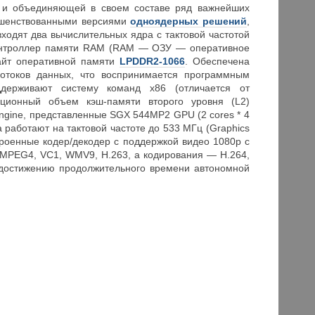
м и объединяющей в своем составе ряд важнейших
вершенствованными версиями
одноядерных решений
,
 входят два вычислительных ядра с тактовой частотой
 контроллер памяти RAM (RAM — ОЗУ — оперативное
айт оперативной памяти
LPDDR2-1066
. Обеспечена
 потоков данных, что воспринимается программным
ддерживают систему команд x86 (отличается от
ционный объем кэш-памяти второго уровня (L2)
ngine, представленные SGX 544MP2 GPU (2 cores * 4
а работают на тактовой частоте до 533 МГц (Graphics
троенные кодер/декодер с поддержкой видео 1080p c
 MPEG4, VC1, WMV9, H.263, а кодирования — H.264,
т достижению продолжительного времени автономной