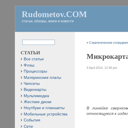
Rudometov.COM
статьи, обзоры, книги и новости
«
Стратегическое сотруднич
СТАТЬИ
Микрокарта
Все статьи
Флэш
4 April 2014, 12:46 pm
Процессоры
Материнские платы
Чипсеты
Видеокарты
Мультимедиа
Жесткие диски
В линейке сверхко
Ноутбуки и планшеты
относящуюся к изде
Мобильные устройства
События
Сети