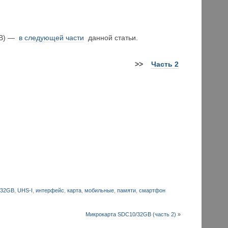
GB) —
в следующей части
данной статьи.
>>
Часть 2
/32GB
,
UHS-I
,
интерфейс
,
карта
,
мобильные
,
памяти
,
смартфон
Микрокарта SDC10/32GB (часть 2)
»