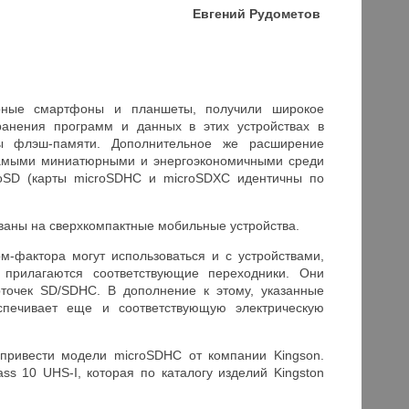
Евгений Рудометов
ярные смартфоны и планшеты, получили широкое
ранения программ и данных в этих устройствах в
ы флэш-памяти. Дополнительное же расширение
Самыми миниатюрными и энергоэкономичными среди
roSD (карты microSDHC и microSDXC идентичны по
ваны на сверхкомпактные мобильные устройства.
м-фактора могут использоваться и с устройствами,
прилагаются соответствующие переходники. Они
точек SD/SDHC. В дополнение к этому, указанные
спечивает еще и соответствующую электрическую
привести модели microSDHC от компании Kingson.
s 10 UHS-I, которая по каталогу изделий Kingston