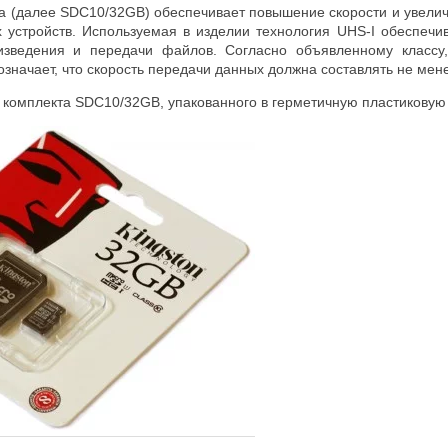
а (далее SDC10/32GB) обеспечивает повышение скорости и увели
х устройств. Используемая в изделии технология UHS-I обеспеч
изведения и передачи файлов. Согласно объявленному классу
 означает, что скорость передачи данных должна составлять не мен
комплекта SDC10/32GB, упакованного в герметичную пластиковую у