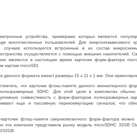
электронные устройства, примерами которых являются попул
еди многочисленных пользователей. Для энергонезависимого х
 случаев используются встроенные в их состав микросхем
остранства осуществляется с помощью внешних накопителей. 
ения являются в настоящее время карточки форм-фактора mic
м картам microSD).
и данного формата имеют размеры 15 x 11 x 1 мм. Они ориентиро
отметить, что карточки флэш-памяти данного миниатюрного фор
полноразмерные SDHC. Для этой цели в комплектах обычно 
руктивную совместимость с форм-фактором полноразмерных кар
чивают еще и пассивную перекоммутацию сигналов, что обе
 карточек флэш-памяти сверхкомпактного форм-фактора можно 
о эта компания представила рынку модель microSDHC 32GB Clas
0/32GB.