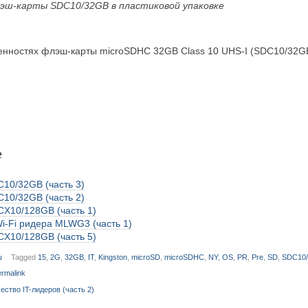
лэш-карты SDC10/32GB в пластиковой упаковке
енностях флэш-карты microSDHC 32GB Class 10 UHS-I (SDC10/32
е
10/32GB (часть 3)
10/32GB (часть 2)
Х10/128GB (часть 1)
i-Fi ридера MLWG3 (часть 1)
Х10/128GB (часть 5)
ш
Tagged
15
,
2G
,
32GB
,
IT
,
Kingston
,
microSD
,
microSDHC
,
NY
,
OS
,
PR
,
Pre
,
SD
,
SDC10
rmalink
ество IT-лидеров (часть 2)