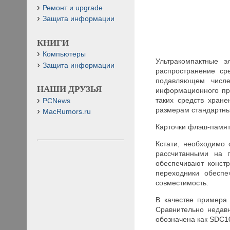
Ремонт и upgrade
Защита информации
КНИГИ
Компьютеры
Ультракомпактные 
Защита информации
распространение ср
подавляющем числе
НАШИ ДРУЗЬЯ
информационного пр
таких средств хран
PCNews
размерам стандартны
MacRumors.ru
Карточки флэш-памят
Кстати, необходимо 
рассчитанными на 
обеспечивают конст
переходники обеспе
совместимость.
В качестве примера
Сравнительно недавн
обозначена как SDC1