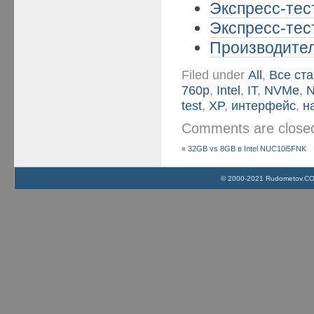
Экспресс-тес
Экспресс-тес
Производител
Filed under
All
,
Все ста
760p
,
Intel
,
IT
,
NVMe
,
test
,
XP
,
интерфейс
,
н
Comments are clos
«
32GB vs 8GB в Intel NUC10i5FNK
© 2000-2021 Rudometov.COM 