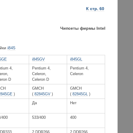
К стр. 60
Чипсеты фирмы Intel
ейки
i845
45GE
i845GV
i845GL
tium 4,
Pentium 4,
Pentium 4,
eron,
Celeron,
Celeron
eron D
Celeron D
CH
GMCH
GMCH
2845GE
)
(
82845GV
)
(
82845GL
)
Да
Нет
/400
533/400
400
DDR333
2 DDR266
2 DDR266