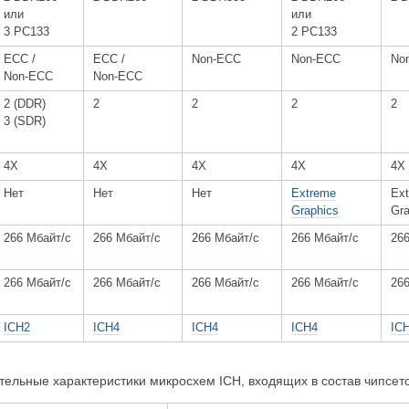
или
или
3 PC133
2 PC133
ECC /
ECC /
Non-ECC
Non-ECC
No
Non-ECC
Non-ECC
2 (DDR)
2
2
2
2
3 (SDR)
4X
4X
4X
4X
4X
Нет
Нет
Нет
Extreme
Ex
Graphics
Gra
266 Мбайт/с
266 Мбайт/с
266 Мбайт/с
266 Мбайт/с
26
266 Мбайт/с
266 Мбайт/с
266 Мбайт/с
266 Мбайт/с
26
ICH2
ICH4
ICH4
ICH4
IC
тельные характеристики микросхем ICH, входящих в состав чипсет