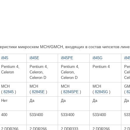
теристики микросхем MCH/GMCH, входящих в состав чипсетов лин
i845
i845E
i845PE
i845G
i8
Pentium 4,
Pentium 4,
Pentium 4,
Pentium 4
Pen
Celeron
Celeron,
Celeron,
Cel
Celeron D
Celeron D
Cel
MCH
MCH
MCH
MCH
GM
(
82845
)
(
82845E
)
(
82845PE
)
(
82845G
)
(
8
Нет
Да
Да
Да
Да
400
533/400
533/400
533/400
533
2 DDR266
2 DDR266
2 DDR333
2 DDR266
2 