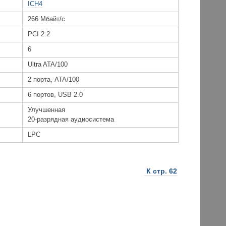
ICH4
266 Мбайт/с
PCI 2.2
6
Ultra ATA/100
2 порта, ATA/100
6 портов, USB 2.0
Улучшенная
20-разрядная аудиосистема
LPC
К стр. 62