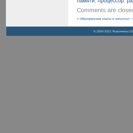
памяти
,
процессор
,
ра
Comments are clos
«
«Материнские платы и чипсеты» — 4
© 2000-2021 Rudometov.COM 