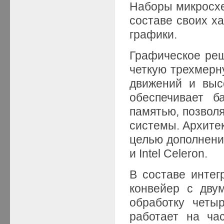
Наборы микрос
составе своих х
графики.
Графическое реш
четкую трехмерн
движений и высо
обеспечивает б
памятью, позвол
системы. Архите
целью дополнения
и Intel Celeron.
В составе интег
конвейер с дву
обработку четы
работает на ч