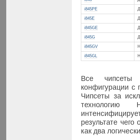
i845PE
i845E
i845GE
i845G
i845GV
Н
i845GL
Н
Все чипсеты 
конфигурации с п
Чипсеты за ис
технологию 
интенсифицируе
результате чего
как два логически