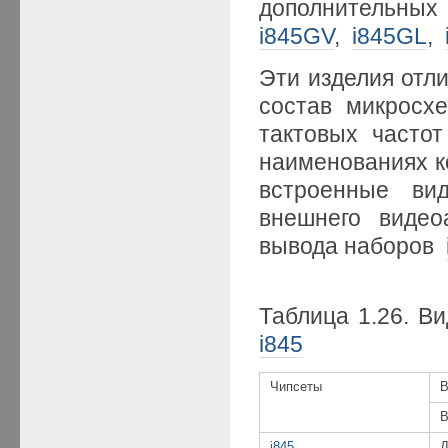
дополнительны
i845GV
,
i845GL
,
Эти изделия отли
состав микросх
тактовых часто
наименованиях к
встроенные вид
внешнего видео
вывода наборов
Таблица 1.26. В
i845
Чипсеты
В
В
i845