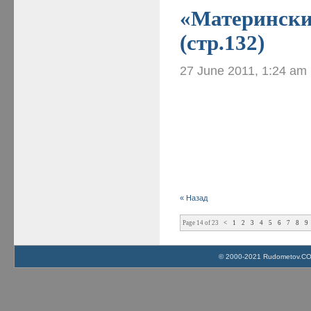
«Материнские
(стр.132)
27 June 2011, 1:24 am
« Назад
Page 14 of 23
<
1
2
3
4
5
6
7
8
9
© 2000-2021 Rudometov.COM 