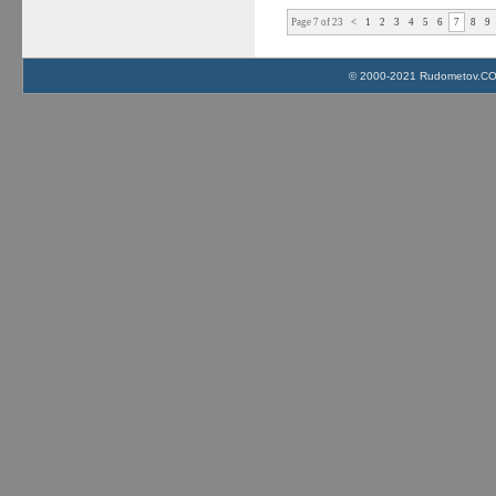
Page 7 of 23
<
1
2
3
4
5
6
7
8
9
© 2000-2021 Rudometov.COM 