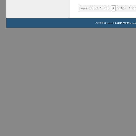
Page 4 of 23
<
1
2
3
4
5
6
7
8
9
© 2000-2021 Rudometov.COM 