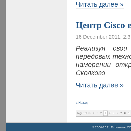
Читать далее »
Центр Cisco 
16 December 2011, 2:
Реализуя сво
передовых
техно
намерении откр
Сколково
Читать далее »
« Назад
Page 3 of 23
<
1
2
3
4
5
6
7
8
9
© 2000-2021 Rudometov.COM 