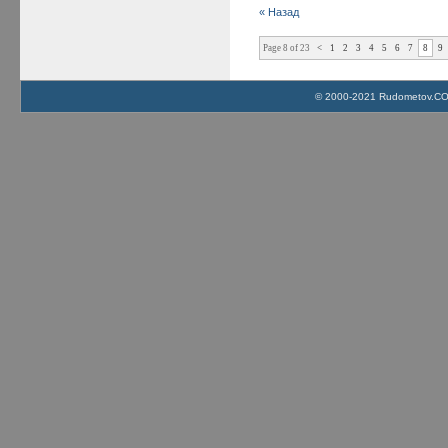
« Назад
Page 8 of 23
<
1
2
3
4
5
6
7
8
9
© 2000-2021 Rudometov.COM 