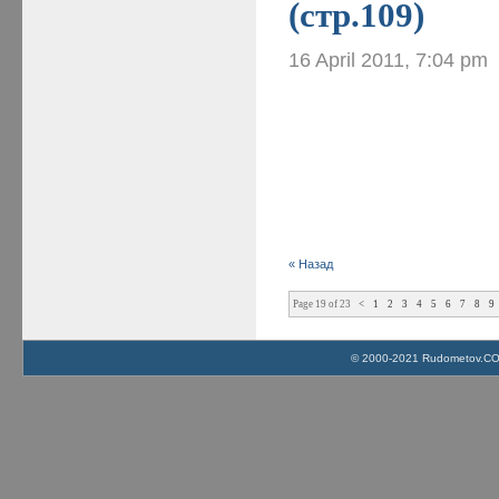
(стр.109)
16 April 2011, 7:04 pm
« Назад
Page 19 of 23
<
1
2
3
4
5
6
7
8
9
© 2000-2021 Rudometov.COM 