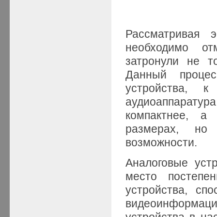
Рассматривая э
необходимо от
затронули не т
Данный проце
устройства, 
аудиоаппаратур
компактнее, а
размерах, но
возможности.
Аналоговые уст
место постеп
устройства, сп
видеоинформац
устройства в на