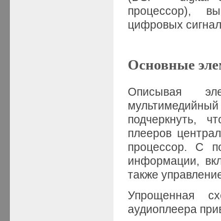
процессор), в
цифровых сигна
Основные эле
Описывая эле
мультимедийн
подчеркнуть, ч
плееров центра
процессор. С п
информации, вк
также управлени
Упрощенная сх
аудиоплеера прив