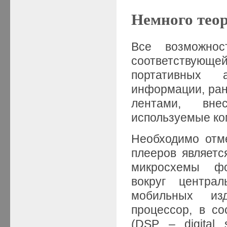
Немного тео
Все возможнос
соответствую
портативных 
информации, ран
лентами, вне
используемые ко
Необходимо отм
плееров являетс
микросхемы фо
вокруг центра
мобильных изд
процессор, в со
(DSP – digital