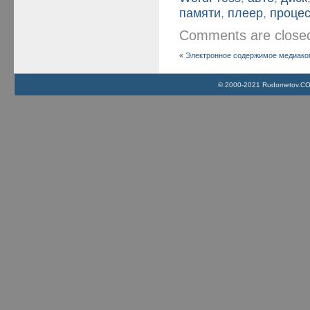
памяти
,
плеер
,
проце
Comments are clos
«
Электронное содержимое медиаком
© 2000-2021 Rudometov.COM 