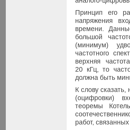
аналого-цифров
Принцип его ра
напряжения вхо
времени. Данны
большой частот
(минимум) удв
частотного спек
верхняя частот
20 кГц, то част
должна быть мин
К слову сказать,
(оцифровки) в
теоремы Котел
соотечественни
работ, связанных