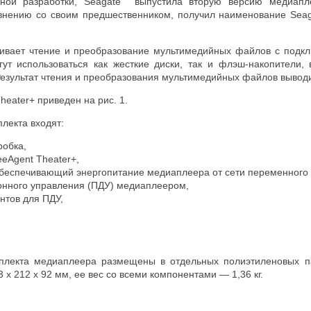
нной разработки, Seagate выпустила вторую версию медиап
нению со своим предшественником, получил наименование Seaga
чивает чтение и преобразование мультимедийных файлов с подк
гут использоваться как жесткие диски, так и флэш-накопители
Результат чтения и преобразования мультимедийных файлов выводи
heater+ приведен на рис. 1.
плекта входят:
робка,
eAgent Theater+,
обеспечивающий энергопитание медиаплеера от сети переменного 
онного управления (ПДУ) медиаплеером,
нтов для ПДУ,
плекта медиаплеера размещены в отдельных полиэтиленовых п
 х 212 х 92 мм, ее вес со всеми компонентами — 1,36 кг.