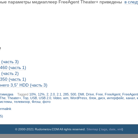
вные параметры медиаплеер FreeAgent Theater+ приведены
в сле
е
(часть 3)
60 (часть 1)
(часть 2)
50 (часть 1)
его 3,5” HDD (часть 3)
тимедиа
Tagged
10%
,
12%
,
2
,
2.0
,
2.1
,
285
,
500
,
DMI
,
Drive
,
Free
,
FreeAgent
,
FreeAgent
The
,
Theater+
,
Top
,
USB
,
USB 2.0
,
Video
,
wm
,
WordPress
,
блок
,
диск
,
интерфейс
,
канал
,
системы
,
телевизор
,
Флэш
,
фото
rmalink
5)
© 2000-2021 Rudometov.COM All rights reserved.
Sitemap
(
tags
,
date
,
xml
)