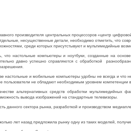
лавного производителя центральных процессоров «центр цифровой
отдельные, несущественные детали, необходимо отметить, что со
ожностями, среди которых присутстывуют и мультимедийные возм
ь, что настольные компьютеры и ноутбуки, созданные на осно
нительно давно успешно справляются с обработкой разнообра
 разрешения.
ве настольные и мобильные компьютеры удобны не всегда и что не
е пользователи не обладают необходимым уровнем компетенции в
ачестве альтернативных средств обработки мультимедийных фай
можность вывода изображений на стандартные телевизоры.
ть данного сектора рынка, разработкой и производством медиапл
колько лет назад предложила рынку одну из таких моделей, получ