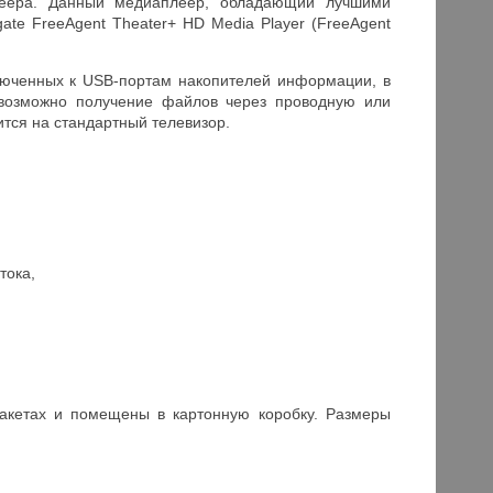
леера. Данный медиаплеер, обладающий лучшими
te FreeAgent Theater+ HD Media Player (FreeAgent
люченных к USB-портам накопителей информации, в
, возможно получение файлов через проводную или
тся на стандартный телевизор.
тока,
акетах и помещены в картонную коробку. Размеры