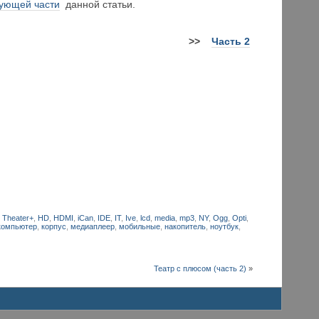
дующей части
данной статьи.
>>
Часть 2
 Theater+
,
HD
,
HDMI
,
iCan
,
IDE
,
IT
,
Ive
,
lcd
,
media
,
mp3
,
NY
,
Ogg
,
Opti
,
компьютер
,
корпус
,
медиаплеер
,
мобильные
,
накопитель
,
ноутбук
,
Театр с плюсом (часть 2)
»