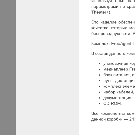
Используя опыт да
параметрами по срав
Theater+).
Это изделие обеспе
качестве которых мо
беспроводную сети. 
Комплект FreeAgent T
В состав данного ком
упаковочная ко
медиаплеер Fre
блок питания, 
пульт дистанци
комплект элеме
набор кабелей,
документация,
CD-ROM.
Все компоненты ком
данной коробки — 243