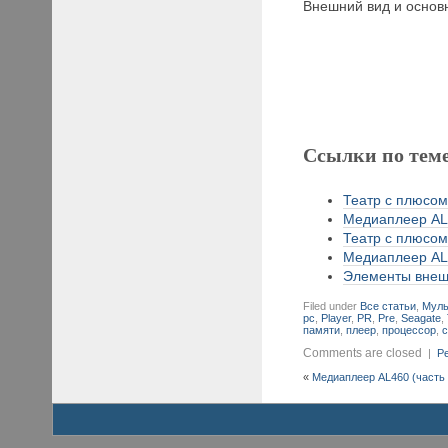
Внешний вид и осно
Ссылки по тем
Театр с плюсом 
Медиаплеер AL4
Театр с плюсом 
Медиаплеер AL3
Элементы внешн
Filed under
Все статьи
,
Муль
pc
,
Player
,
PR
,
Pre
,
Seagate
,
памяти
,
плеер
,
процессор
,
Comments are closed
|
Pe
«
Медиаплеер AL460 (часть 