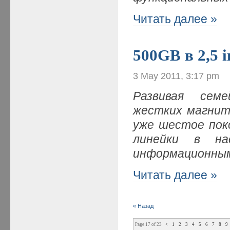
Читать далее »
500GB в 2,5 i
3 May 2011, 3:17 pm
Развивая сем
жестких магнит
уже шестое по
линейки в на
информационным
Читать далее »
« Назад
Page 17 of 23
<
1
2
3
4
5
6
7
8
9