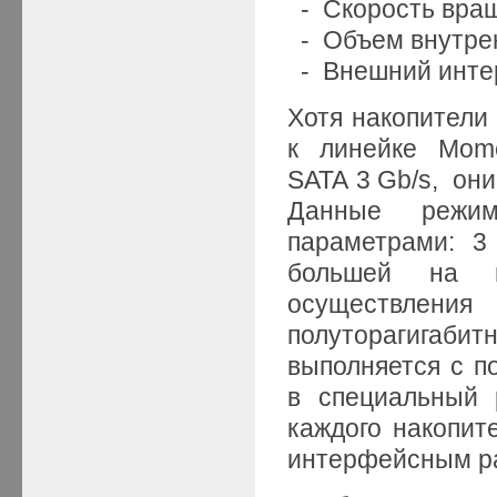
- Скорость вращ
- Объем внутрен
- Внешний интер
Хотя накопители
к линейке Mom
SATA 3 Gb/s, они
Данные режим
параметрами: 3
большей на м
осуществле
полуторагигаб
выполняется с 
в специальный 
каждого накопит
интерфейсным р