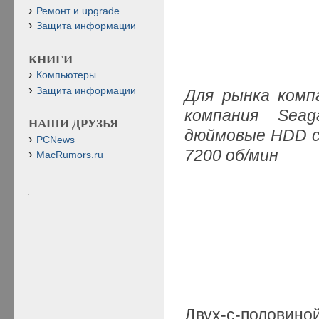
Ремонт и upgrade
Защита информации
КНИГИ
Компьютеры
Защита информации
Для рынка комп
к
омпания Seag
НАШИ ДРУЗЬЯ
дюймовые HDD с
PCNews
7200 об/мин
MacRumors.ru
Двух-с-половино