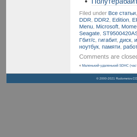
Полутерабайт
Filed under
Все статьи
DDR
,
DDR2
,
Edition
,
E
Menu
,
Microsoft
,
Momen
Seagate
,
ST9500420A
Гбит/с
,
гигабит
,
диск
,
ноутбук
,
памяти
,
рабо
Comments are clos
«
Маленький-удаленький SDHC (част
© 2000-2021 Rudometov.COM 