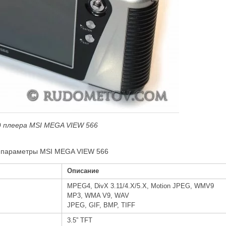
д плеера MSI MEGA VIEW 566
е параметры MSI MEGA VIEW 566
Описание
MPEG4, DivX 3.11/4.X/5.X, Motion JPEG, WMV9
MP3, WMA V9, WAV
JPEG, GIF, BMP, TIFF
3.5” TFT