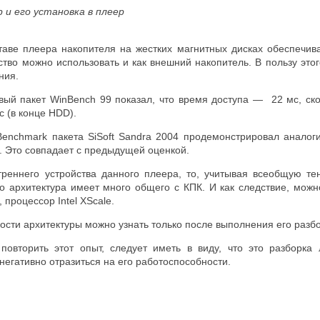
 и его установка в плеер
таве плеера накопителя на жестких магнитных дисках обеспечи
во можно использовать и как внешний накопитель. В пользу этого
ния.
овый пакет WinBench 99 показал, что время доступа — 22 мс, ск
с (в конце HDD).
Benchmark пакета SiSoft Sandra 2004 продемонстрировал аналоги
с. Это совпадает с предыдущей оценкой.
утреннего устройства данного плеера, то, учитывая всеобщую
го архитектура имеет много общего с КПК. И как следствие, мож
 процессор Intel XScale.
ости архитектуры можно узнать только после выполнения его разб
повторить этот опыт, следует иметь в виду, что это разборка
егативно отразиться на его работоспособности.