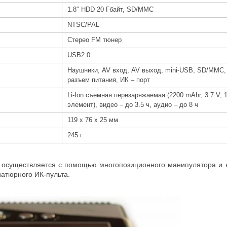
1.8″ HDD 20 Гбайт, SD/MMC
NTSC/PAL
Стерео FM тюнер
USB2.0
Наушники, AV вход, AV выход, mini-USB, SD/MMC,
разъем питания, ИК – порт
Li-Ion съемная перезаряжаемая (2200 mAhr, 3.7 V, 
элемент), видео – до 3.5 ч, аудио – до 8 ч
119 x 76 x 25 мм
245 г
осуществляется с помощью многопозиционного манипулятора и к
иатюрного ИК-пульта.