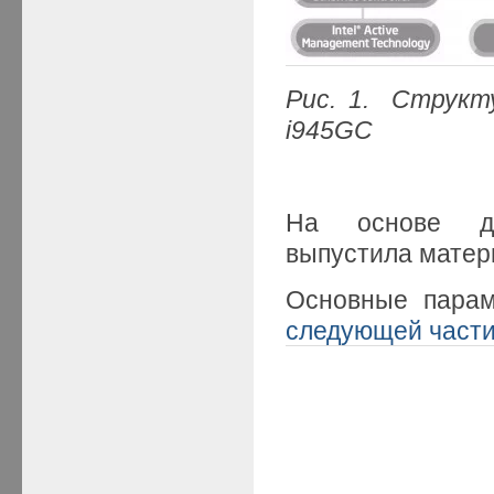
Рис. 1. Структ
i945GC
На основе да
выпустила матер
Основные пара
следующей част