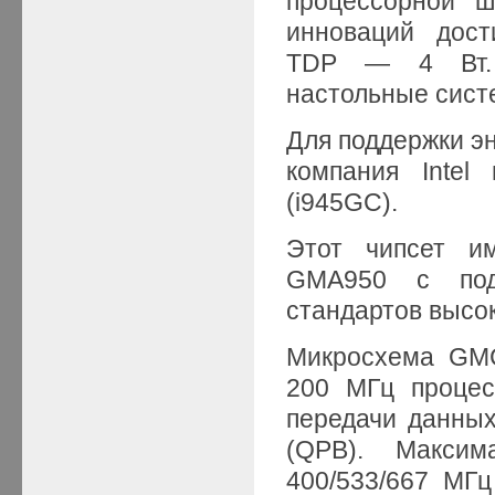
процессорной ш
инноваций дост
TDP — 4 Вт. 
настольные сист
Для поддержки эн
компания Intel
(i945GС).
Этот чипсет им
GMA950 c подд
стандартов высо
Микросхема GMC
200 МГц процес
передачи данных
(QPB). Макси
400/533/667 МГ