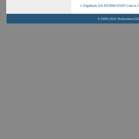
«
Gigabyte GA-EG45M-DS2H (часть 
© 2000-2021 Rudometov.COM 