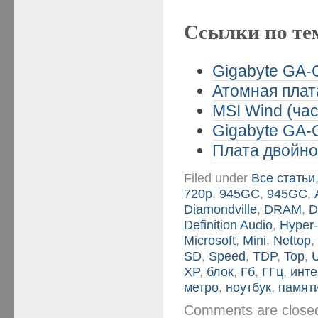
Ссылки по те
Gigabyte GA-
Атомная плата
MSI Wind (час
Gigabyte GA-
Плата двойног
Filed under
Все статьи
720p
,
945GC
,
945GС
,
Diamondville
,
DRAM
,
D
Definition Audio
,
Hyper
Microsoft
,
Mini
,
Nettop
SD
,
Speed
,
TDP
,
Top
,
XP
,
блок
,
Гб
,
ГГц
,
инт
метро
,
ноутбук
,
памят
Comments are clos