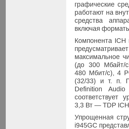
графические сре
работают на вну
средства аппар
включая форматы 
Компонента ICH
предусматривае
максимальное чи
(до 300 Мбайт/с
480 Мбит/с), 4 P
(32/33) и т. п.
Definition Aud
соответствует 
3,3 Вт — TDP ICH
Упрощенная стру
i945GС представл