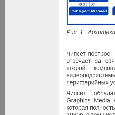
Рис. 1.
Архитект
Чипсет построен
отвечает за св
второй компо
видеоподсистемы
периферийных ус
Чипсет облада
Graphics Media 
которая полност
1080p, в том чис