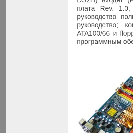
DS2H) входят (Р
плата Rev. 1.0,
руководство пол
руководство; к
ATA100/66 и flo
программным об