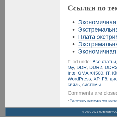
Ссылки по те
Экономичная 
Экстремальная
Плата экстрим
Экстремальная
Экономичная 
Filed under
Все статьи
ray
,
DDR
,
DDR2
,
DDR
Intel GMA X4500
,
IT
,
Ki
WordPress
,
XP
,
Гб
,
ди
связь
,
системы
Comments are clos
«
Технологии, меняющие компьютеры
© 2000-2021 Rudometov.COM 