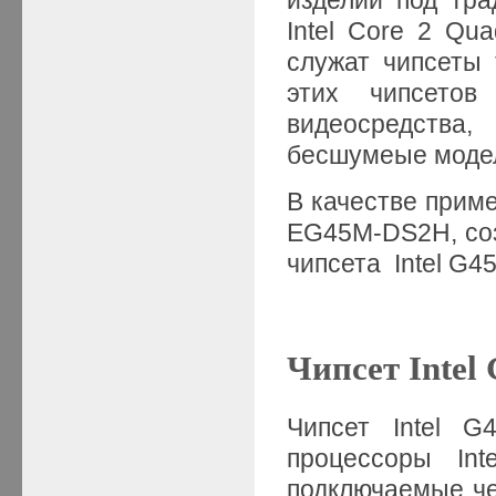
Intel Core 2 Qu
служат чипсеты 
этих чипсето
видеосредства,
бесшумеые модел
В качестве прим
EG45M-DS2H, соз
чипсета
Intel
G
45
Чипсет Intel
Чипсет Intel G
процессоры In
подключаемые ч