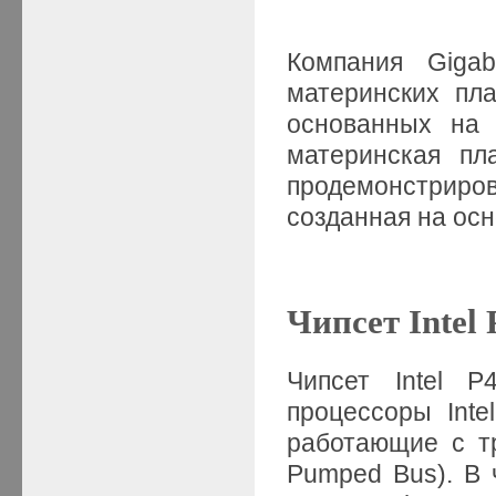
Компания Gigab
материнских пл
основанных на 
материнская пл
продемонстриро
созданная на осно
Чипсет Intel 
Чипсет Intel P
процессоры Int
работающие с т
Pumped Bus). В ч