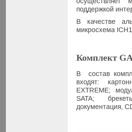
осуществляет м
поддержкой интер
В качестве аль
микросхема ICH1
Комплект G
В состав компл
входят: картон
EXTREME; модуль
SATA; брекет
документация, C