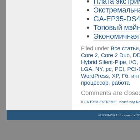
Плата экстрим
Экстремальная
GA-EP35-DS4 
Топовый мэйн
Экономичная 
Filed under
Все статьи
Core 2
,
Core 2 Duo
,
D
Hybrid Silent-Pipe
,
I/O
,
LGA
,
NY
,
pc
,
PCI
,
PCI-
WordPress
,
XP
,
Гб
,
ин
процессор
,
работа
Comments are clos
«
GA-EX58-EXTREME – плата под Neh
© 2000-2021 Rudometov.COM 