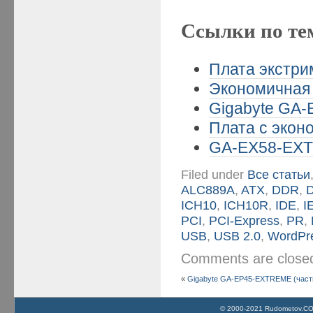
Ссылки по те
Плата экстрим
Экономичная 
Gigabyte GA-
Плата с эконо
GA-EX58-EXTR
Filed under
Все статьи
ALC889A
,
ATX
,
DDR
,
ICH10
,
ICH10R
,
IDE
,
I
PCI
,
PCI-Express
,
PR
,
USB
,
USB 2.0
,
WordPr
Comments are clos
«
Gigabyte GA-EP45-EXTREME (част
© 2000-2021 Rudometov.COM 