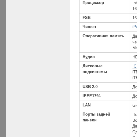
Процессор
In
16
FSB
16
Чипсет
iP
Оперативная память
Дв
че
Ма
Аудио
HD
Дисковые
I
подсистемы
iT
iT
USB 2.0
До
IEEE1394
До
LAN
Gi
Порты
задней
По
панели
Во
Дв
Од