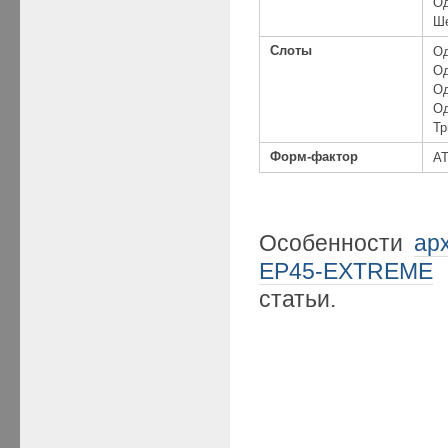
Од
Ше
Слоты
О
О
О
О
Тр
Форм
-фактор
AT
Особенности
ар
EP45-EXTREME
статьи.