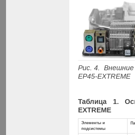
Рис. 4.
В
нешние
EP
45-
EXTREME
Таблица 1. Ос
EXTREME
Элементы и
П
подсистемы