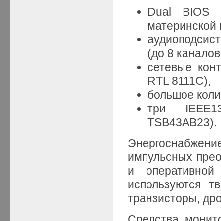
Dual BIOS 
материнской 
аудиоподсисте
(до 8 каналов
сетевые конт
RTL 8111С),
большое коли
три IEEE13
TSB43AB23).
Энергоснабже
импульсных прео
и оперативной
используются т
транзисторы, др
Средства монито