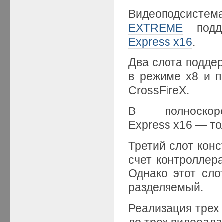
Видеоподсистем
EXTREME
подде
Express x16
.
Два слота подд
в режиме x8 и 
CrossFireX.
В полноско
Express x16 — то
Третий слот конс
счет контроллер
Однако этот сл
разделяемый.
Реализация трех
до трех видеоада