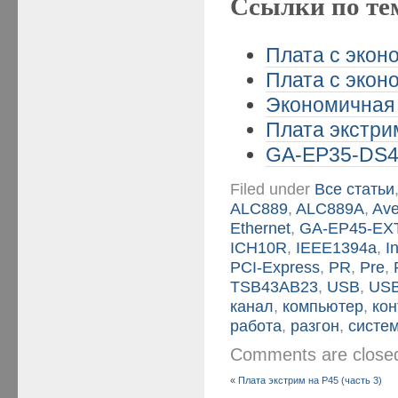
Ссылки по те
Плата с эконо
Плата с эконо
Экономичная 
Плата экстрим
GA-EP35-DS4 
Filed under
Все статьи
ALC889
,
ALC889A
,
Ave
Ethernet
,
GA-EP45-E
ICH10R
,
IEEE1394a
,
In
PCI-Express
,
PR
,
Pre
,
TSB43AB23
,
USB
,
USB
канал
,
компьютер
,
ко
работа
,
разгон
,
систе
Comments are clos
«
Плата экстрим на P45 (часть 3)