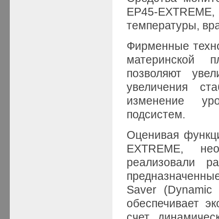
EP45-EXTREME,
температуры, вр
Фирменные техно
материнской пл
позволяют увел
увеличения ст
изменение ур
подсистем.
Оценивая функц
EXTREME, нео
реализовали р
предназначенные
Saver (Dynamic
обеспечивает эк
счет динамичес