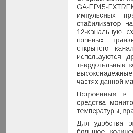
GA-EP45-EXTR
импульсных пр
стабилизатор н
12-канальную с
полевых транз
открытого кана
используются д
твердотельные к
высоконадежные
частях данной м
Встроенные в 
средства монито
температуры, вр
Для удобства о
большое количе