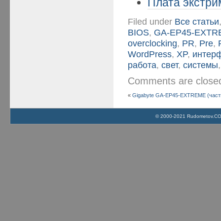
Плата экстрим
Filed under
Все статьи
BIOS
,
GA-EP45-EXTR
overclocking
,
PR
,
Pre
,
WordPress
,
XP
,
интер
работа
,
свет
,
системы
Comments are clos
«
Gigabyte GA-EP45-EXTREME (част
© 2000-2021 Rudometov.COM 