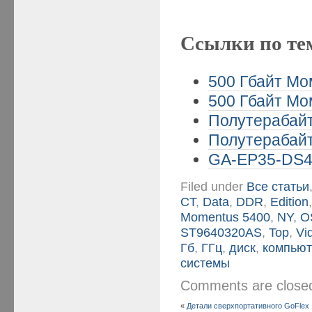
Ссылки по те
500 Гбайт Мом
500 Гбайт Мом
Полутерабайт
Полутерабайт
GA-EP35-DS4 
Filed under
Все статьи
CT
,
Data
,
DDR
,
Edition
Momentus 5400
,
NY
,
O
ST9640320AS
,
Top
,
Vi
Гб
,
ГГц
,
диск
,
компьют
системы
Comments are clos
«
Детали сверхпортативного GoFlex 1