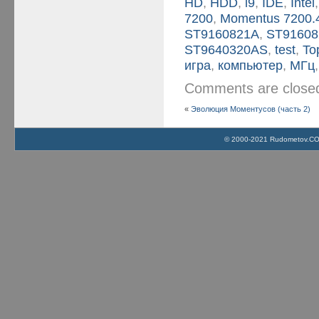
HD
,
HDD
,
i9
,
IDE
,
Intel
7200
,
Momentus 7200.
ST9160821A
,
ST9160
ST9640320AS
,
test
,
To
игра
,
компьютер
,
МГц
Comments are clos
«
Эволюция Моментусов (часть 2)
© 2000-2021 Rudometov.COM 