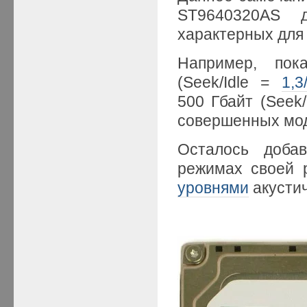
ST9640320AS д
характерных для
Например, пока
(Seek/Idle =
1,3
500 Гбайт (Seek/
совершенных мод
Осталось доба
режимах своей 
уровнями
акустич