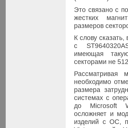
Это связано с п
жестких магни
размеров секторо
К слову сказать,
с ST9640320A
имеющая таку
секторами не 512 
Рассматривая 
необходимо отме
размера затруд
системах с опе
до Microsoft 
осложняет и мо
изделий с ОС, 