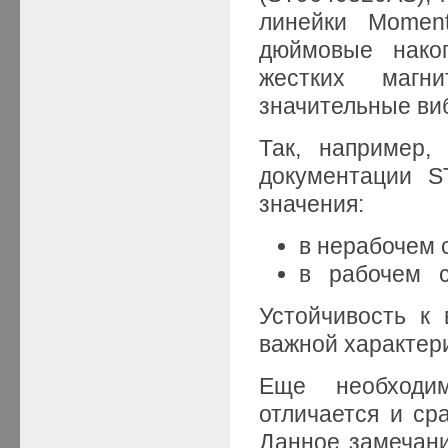
линейки Momen
дюймовые накоп
жестких магн
значительные виб
Так, например,
документации S
значения:
в нерабочем 
в рабочем со
Устойчивость к
важной характер
Еще необходи
отличается и ср
Данное замечани