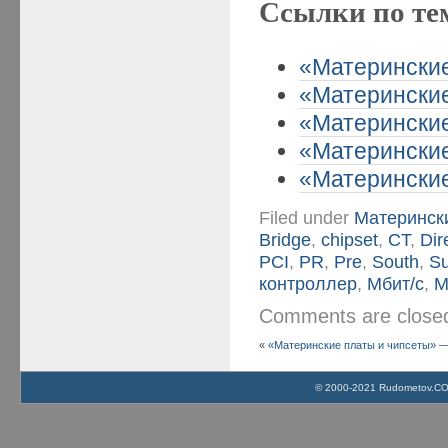
Ссылки по те
«Материнские
«Материнские
«Материнские
«Материнские
«Материнские 
Filed under
Матерински
Bridge
,
chipset
,
CT
,
Dir
PCI
,
PR
,
Pre
,
South
,
Su
контроллер
,
Мбит/с
,
М
Comments are clos
«
«Материнские платы и чипсеты» — 
© 2000-2021 Rudometov.COM 