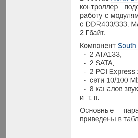
контроллер по
работу с модуля
с DDR400/333. М
2 Гбайт.
Компонент
South
- 2 ATA133,
- 2 SATA,
- 2 PCI Express 
- сети 10/100 Mbi
- 8 каналов звука
и т. п.
Основные пар
приведены в таб