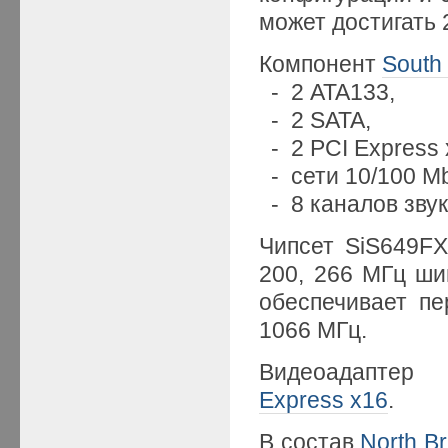
может достигать 2
Компонент
South
- 2 ATA133,
- 2 SATA,
- 2 PCI Express 
- сети 10/100 Mbi
- 8 каналов звук
Чипсет SiS649FX
200, 266 МГц ш
обеспечивает пе
1066 МГц.
Видеоадаптер
Express x16
.
В состав
North Br