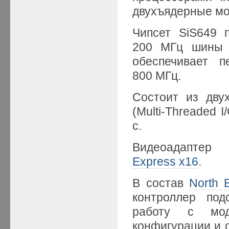
двухъядерные мод
Чипсет SiS649 
200 МГц шин
обеспечивает п
800 МГц.
Состоит из дву
(Multi-Threaded 
с.
Видеоадаптер
Express x16
.
В состав
North 
контроллер по
работу с мод
конфигурации и 