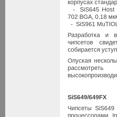
корпусах станда
- SiS645 Host 
702 BGA, 0,18 мкм
- SiS961 MuTIOL
Разработка и в
чипсетов свид
собирается усту
Опуская несколь
рассмотрет
высокопроизводи
SiS649/649FX
Чипсеты SiS649
процессорами I