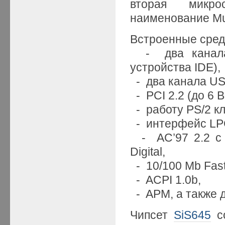
вторая микр
наименование Mu
Встроенные сред
- два канала 
устройства IDE),
- два канала USB
- PCI 2.2 (до 6 
- работу PS/2 к
- интерфейс LPC 
- AC’97 2.2 с 
Digital,
- 10/100 Mb Fast
- ACPI 1.0b,
- APM, а также д
Чипсет
SiS645
со