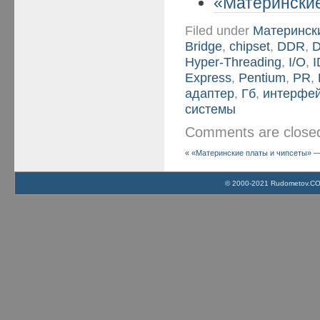
«Материнские
Filed under
Матерински
Bridge
,
chipset
,
DDR
,
Hyper-Threading
,
I/O
,
Express
,
Pentium
,
PR
,
адаптер
,
Гб
,
интерфе
системы
Comments are clos
«
«Материнские платы и чипсеты» — 
© 2000-2021 Rudometov.COM 