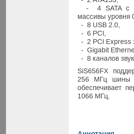
- 4 SATA с во
массивы уровня 0 
- 8 USB 2.0,
- 6 PCI,
- 2 PCI Express 
- Gigabit Etherne
- 8 каналов звука
SiS656FX подде
256 МГц шин
обеспечивает пе
1066 МГц.
Аннотация