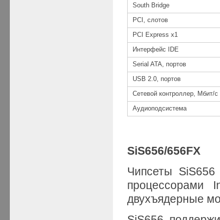
South Bridge
PCI, слотов
PCI Express x1
Интерфейс IDE
Serial ATA, портов
USB 2.0, портов
Сетевой контроллер, Мбит/с
Аудиоподсистема
SiS656/656FX
Чипсеты SiS656
процессорами I
двухъядерные мод
SiS656 поддержи