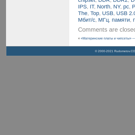
IPS
,
IT
,
North
,
NY
,
pc
,
The
,
Top
,
USB
,
USB 2.
Мбит/с
,
МГц
,
памяти
,
Comments are clos
«
«Материнские платы и чипсеты» — 
© 2000-2021 Rudometov.COM 